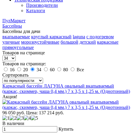
Производители
Каталоги
ПулМаркет
Бассейны
Бассейны для дачи
вкапываемые
круглый каркасный
laguna
с подогревом
уличные
морозоустойчивые
большой
детский
каркасные
прямоугольные
Товаров на странице
Товаров на странице:
16
20
34
60
80
Все
Сортировать
Каркасный бассейн ЛАГУНА овальный вкапываемый
(каркас, скиммер, чаша 0,4 мм.) 7 х 3,5 х 1,25 м. (Однотонный)
Акция!
96 050
руб.
Цена: 137 214
руб.
В наличии
Купить