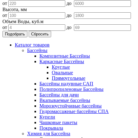
от
до
Высота, мм
от
до
Объем Воды, куб.м
от
до
Подобрать
Сбросить
Каталог товаров
Бассейны
Композитные Бассейны
Каркасные Бассейны
Круглые
Овальные
Прямоугольные
Бассейны надувные САП
Полипропиленовые Бассейны
Бассейны для дачи
Вкапываемые бассейны
Морозоустойчивые бассейны
Гидромассажные бассейны СПА
Купели
Чашковые пакеты
Покрывала
Химия для Бассейна