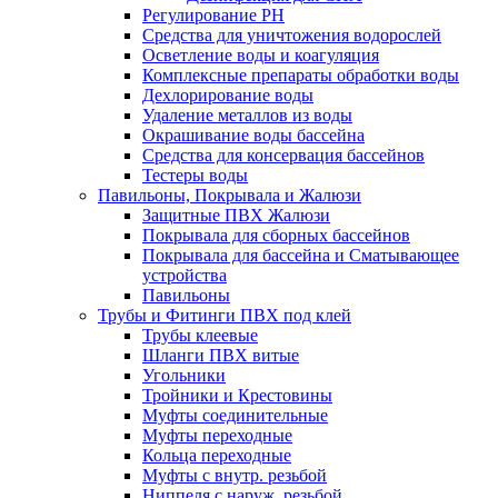
Регулирование РН
Средства для уничтожения водорослей
Осветление воды и коагуляция
Комплексные препараты обработки воды
Дехлорирование воды
Удаление металлов из воды
Окрашивание воды бассейна
Средства для консервация бассейнов
Тестеры воды
Павильоны, Покрывала и Жалюзи
Защитные ПВХ Жалюзи
Покрывала для сборных бассейнов
Покрывала для бассейна и Сматывающее
устройства
Павильоны
Трубы и Фитинги ПВХ под клей
Трубы клеевые
Шланги ПВХ витые
Угольники
Тройники и Крестовины
Муфты соединительные
Муфты переходные
Кольца переходные
Муфты с внутр. резьбой
Ниппеля с наруж. резьбой